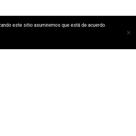
lizando este sitio asumiremos que está de acuerdo.
AFTER
CHADA DE EDIFICIO
BALEJO 2,
DO